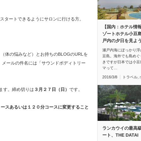
がスタートできるようにサロンに行ける方。
【国内：ホテル情
ゾートホテル小豆
戸内の夕日を見よ
瀬戸内海にぽっかり浮
体の悩みなど）とお持ちのBLOGのURLを
豆島。海外でも島めぐ
きですが日本では小豆
ください。メールの件名には「サウンドボディトリー
マって…
2016/3/8
トラベル
,
ます。締め切りは
３月２７日（日）
です。
コースあるいは１２０分コースに変更すること
ランカウイの最高
ート、THE DATAI