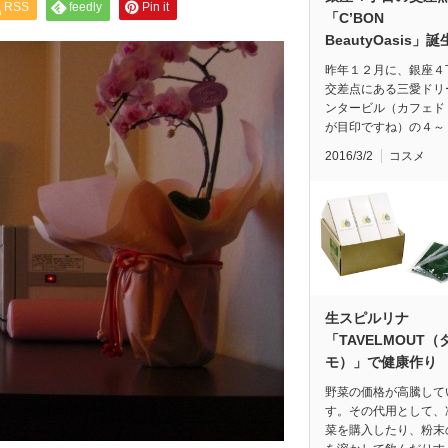
RSS
feedly
Pin it
「C’BON
BeautyOasis」誕
昨年１２月に、銀座４
交差点にある三愛ドリ
ンタービル（カフェド
が目印ですね）の４～
2016/3/2
コスメ
生スピルリナ
「TAVELMOUT（
モ）」で健康作り
野菜の価格が高騰して
す。その代用として、
菜を購入したり、粉末