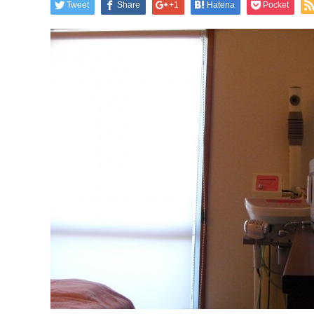
Tweet
Share
+1
Hatena
Pocket