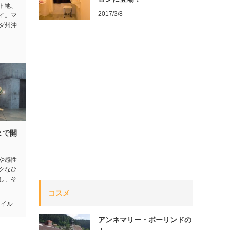
ト地、
2017/3/8
イ。マ
ダ州沖
まで開
や感性
クなひ
し、そ
コスメ
タイル
アンネマリー・ボーリンドの