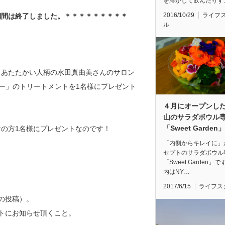
を溶かして飲んだりす
2016/10/29
ライフ
期間は終了しました。＊＊＊＊＊＊＊＊＊
ル
、あたたかい人柄の水田真由美さんのサロン
ピー」のトリートメントを1名様にプレゼント
４月にオープンし
山のサラダボウル
「Sweet Garden」
の方1名様にプレゼントなのです！
「内側からキレイに」
セプトのサラダボウル
「Sweet Garden」
内はNY…
2017/6/15
ライフス
の投稿）。
」サイトにお知らせ頂くこと。