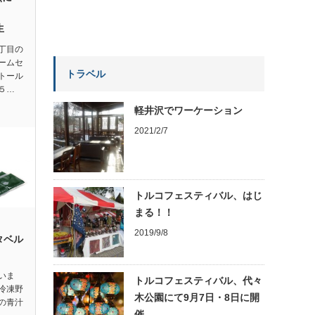
生
丁目の
ームセ
トラベル
トール
５…
軽井沢でワーケーション
2021/2/7
トルコフェスティバル、はじ
まる！！
2019/9/8
タベル
いま
トルコフェスティバル、代々
冷凍野
木公園にて9月7日・8日に開
の青汁
催