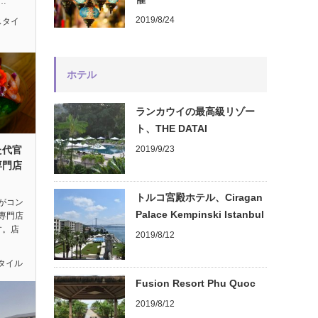
…
2019/8/24
スタイ
ホテル
ランカウイの最高級リゾー
ト、THE DATAI
た代官
2019/9/23
専門店
トルコ宮殿ホテル、Ciragan
がコン
Palace Kempinski Istanbul
専門店
です。店
2019/8/12
タイル
Fusion Resort Phu Quoc
2019/8/12