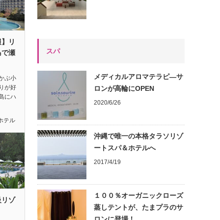
報】リ
スパ
島で瀬
う
メディカルアロマテラピ―サ
かぶ小
りが好
ロンが高輪にOPEN
島にハ
2020/6/26
ホテル
沖縄で唯一の本格タラソリゾ
ートスパ＆ホテルへ
2017/4/19
１００％オーガニックローズ
級リゾ
蒸しテントが、たまプラのサ
ロンに登場！