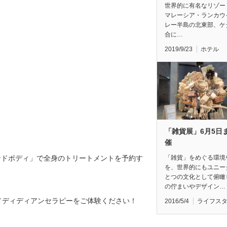
世界的に有名なリゾー
マレーシア・ランカウ
レー半島の北東部、ケ
合に…
2019/9/23
ホテル
「雑貨展」6月5日
催
「雑貨」をめぐる環境
「サウンドボディ」で全身のトリートメントを予約す
を、世界的にもユニー
とつの文化として俯瞰
の佇まいやデザイン…
メディディアンセラピーをご体験ください！
2016/5/4
ライフス