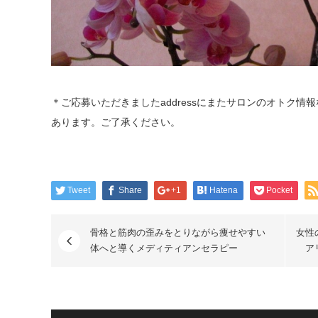
＊ご応募いただきましたaddressにまたサロンのオトク
あります。ご了承ください。
Tweet
Share
+1
Hatena
Pocket
骨格と筋肉の歪みをとりながら痩せやすい
女性
体へと導くメディティアンセラピー
ア