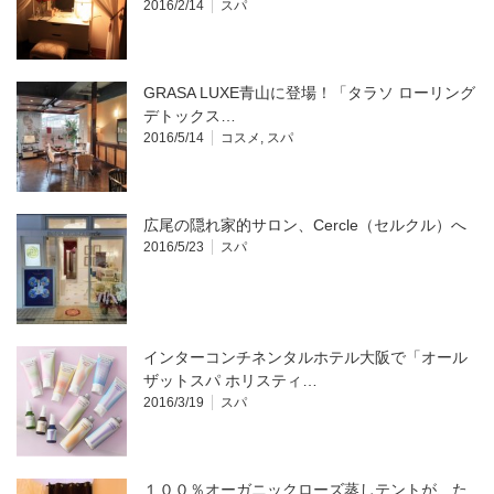
2016/2/14
スパ
GRASA LUXE青山に登場！「タラソ ローリング
デトックス…
2016/5/14
コスメ
,
スパ
広尾の隠れ家的サロン、Cercle（セルクル）へ
2016/5/23
スパ
インターコンチネンタルホテル大阪で「オール
ザットスパ ホリスティ…
2016/3/19
スパ
１００％オーガニックローズ蒸しテントが、た