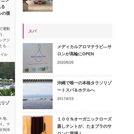
れる
ルの復
で運動
スパ
う、
ングジ
とも…
メディカルアロマテラピ―サ
ロンが高輪にOPEN
タイル
2020/6/26
沖縄で唯一の本格タラソリゾ
ートスパ＆ホテルへ
2017/4/19
級リゾ
ト地、
１００％オーガニックローズ
イ。マ
蒸しテントが、たまプラのサ
ダ州沖
ロンに登場！