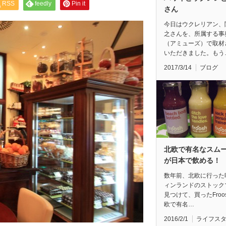
RSS
feedly
Pin it
さん
今日はウクレリアン、
之さんを、所属する事
（アミューズ）で取材
いただきました。もう
2017/3/14
ブログ
北欧で有名なスム
が日本で飲める！
数年前、北欧に行った
ィンランドのストック
見つけて、買ったFroo
欧で有名…
2016/2/1
ライフス