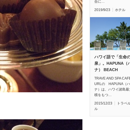
合に…
2019/9/23
ホテル
ハワイ語で「生命
泉」。HAPUNA（
ナ） BEACH
TRAVE AND SPA CA
URLの HAPUNA（
ナ）は、ハワイ諸島最
積をもつ…
2015/12/23
トラベ
ル