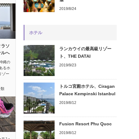
2019/8/24
ホテル
タラソ
ランカウイの最高級リゾー
テルへ
ト、THE DATAI
沖縄の
2019/9/23
あるホ
リゾー
トルコ宮殿ホテル、Ciragan
分類
Palace Kempinski Istanbul
2019/8/12
Fusion Resort Phu Quoc
2019/8/12
ーニン