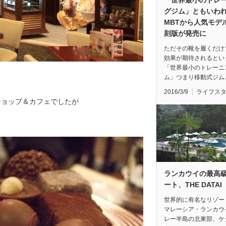
グジム」ともいわ
MBTから人気モデ
刻版が発売に
ただその靴を履くだけ
効果が期待されるとい
「世界最小のトレーニ
ム」つまり移動式ジム
2016/3/9
ライフス
ショップ＆カフェでしたが
ランカウイの最高
ート、THE DATAI
世界的に有名なリゾー
マレーシア・ランカウ
レー半島の北東部、ケ