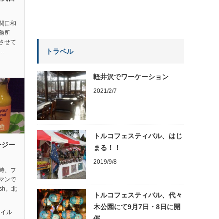
関口和
務所
させて
トラベル
…
軽井沢でワーケーション
2021/2/7
トルコフェスティバル、はじ
ージー
まる！！
2019/9/8
時、フ
マンで
sh。北
トルコフェスティバル、代々
木公園にて9月7日・8日に開
タイル
催