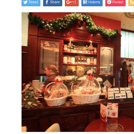
Tweet
Share
+1
Hatena
Pocket