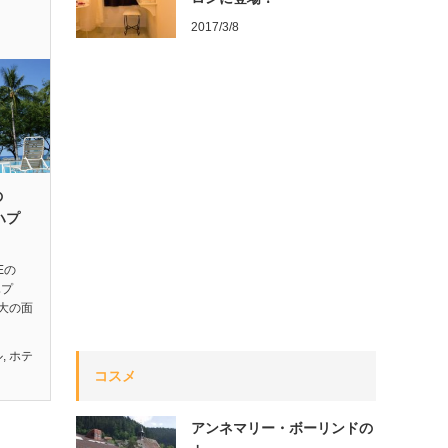
2017/3/8
の
ハプ
FEの
ハプ
大の面
ル
,
ホテ
コスメ
アンネマリー・ボーリンドの