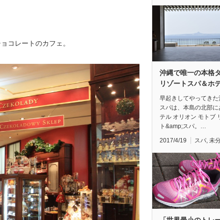
チョコレートのカフェ。
沖縄で唯一の本格
リゾートスパ＆ホ
早起きしてやってきた
スパは、本島の北部に
テル オリオン モトブ 
ト&amp;スパ。…
2017/4/19
スパ
,
未
「世界最小のトレ