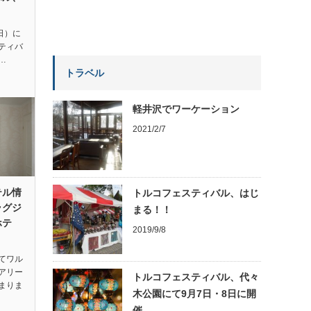
日）に
ティバ
…
トラベル
軽井沢でワーケーション
2021/2/7
テル情
トルコフェスティバル、はじ
ラグジ
まる！！
ホテ
2019/9/8
てワル
アリー
トルコフェスティバル、代々
まりま
木公園にて9月7日・8日に開
催