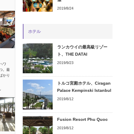
2019/8/24
ホテル
ランカウイの最高級リゾー
ト、THE DATAI
2019/9/23
ハワ
つ。最
ばかり
トルコ宮殿ホテル、Ciragan
ル
Palace Kempinski Istanbul
2019/8/12
Fusion Resort Phu Quoc
2019/8/12