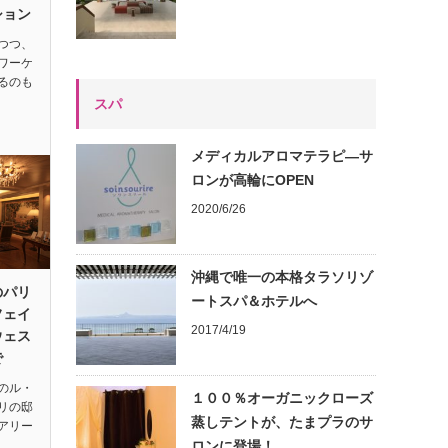
ション
つつ、
ワーケ
るのも
スパ
メディカルアロマテラピ―サ
ロンが高輪にOPEN
2020/6/26
沖縄で唯一の本格タラソリゾ
のパリ
ートスパ＆ホテルへ
フェイ
2017/4/19
ウェス
で
のル・
１００％オーガニックローズ
リの邸
蒸しテントが、たまプラのサ
アリー
ロンに登場！