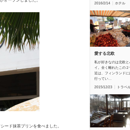
」がオープンしました。
2016/2/14
ホテル
愛する北欧
私が好きなのは北欧と
イ。全く離れたこの２
近は、フィンランドに
行ってい…
2015/12/23
トラベ
アシード抹茶プリンを食べました。