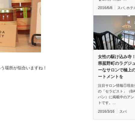
2016/6/8
スパ
,
ホテ
女性の駆け込み寺
県菰野町のラグジ
いう場所が似合いますね！
ーなサロンで極上
ートメントを
注目サロン情報①現在
の「セラピスト」（BA
パン）に掲載中のアン
トです。…
2016/3/16
スパ