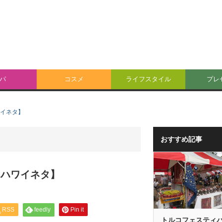
パ
コスメ
ライフスタイル
プレ
ワイネタ】
おすすめ記事
【ハワイネタ】
RSS
feedly
Pin it
トルコフェスティ