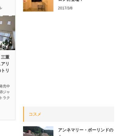
ル
2017/3/8
！三重
ュアリ
のトリ
発売中
Bジャ
トラク
コスメ
アンネマリー・ボーリンドの