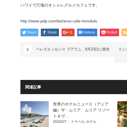
ハワイで穴場のオシャレグルメカフェです。
http://www.yelp.com/biz/arvo-cafe-honolulu
Tweet
Share
+1
Hatena
Pocket
ペレズエッセンス プアラニ、8月23日に発売
イン
関連記事
世界のホテルニュース（アジア
編）ザ・ムリア、ムリア リゾー
ト＆ヴ…
2016/2/7
トラベル
,
ホテル