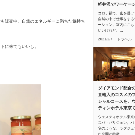
軽井沢でワーケー
コロナ禍で、密を避け
自然の中で仕事をする
貨も販売中。自然のエネルギーに満ちた気持ち
ーション。室内にこも
いいけれど、…
2021/2/7
トラベル
ストに来てもいいし。
ダイアモンド配合
直輸入のコスメの
シャルコースを、
ティンホテル東京
ウェスティホテル東京
スパ・パリジェン。パ
宅のような、ラグジュ
な空間が特徴。…