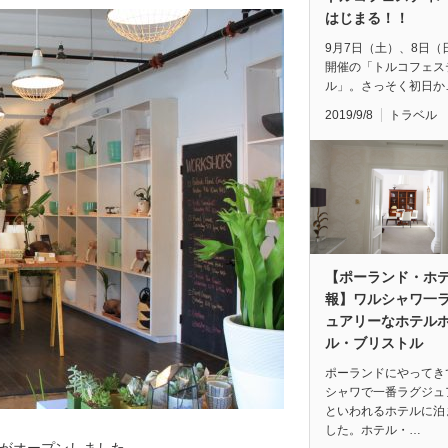
はじまる！！
9月7日（土）、8日（
開催の「トルコフェス
ル」。さっそく初日か
2019/9/8
トラベル
【ポーランド・ホ
報】ワルシャワ一
ュアリーなホテル
ル・ブリストル
ポーランドにやってき
シャワで一番ラグジュ
といわれるホテルに泊
した。ホテル・…