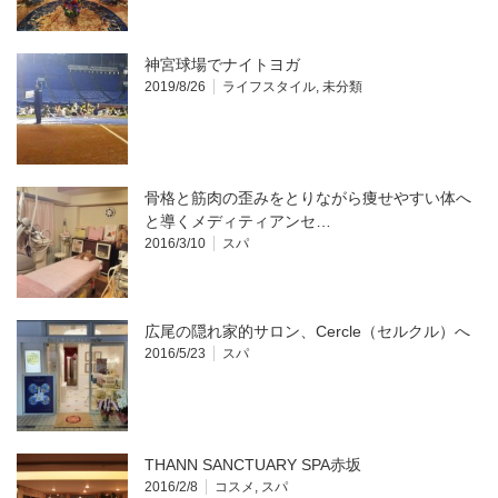
神宮球場でナイトヨガ
2019/8/26
ライフスタイル
,
未分類
骨格と筋肉の歪みをとりながら痩せやすい体へ
と導くメディティアンセ…
2016/3/10
スパ
広尾の隠れ家的サロン、Cercle（セルクル）へ
2016/5/23
スパ
THANN SANCTUARY SPA赤坂
2016/2/8
コスメ
,
スパ