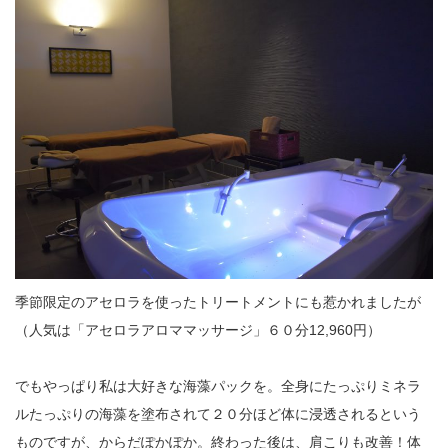
季節限定のアセロラを使ったトリートメントにも惹かれましたが
（人気は「アセロラアロママッサージ」６０分12,960円）
でもやっぱり私は大好きな海藻パックを。全身にたっぷりミネラ
ルたっぷりの海藻を塗布されて２０分ほど体に浸透されるという
ものですが、からだぽかぽか。終わった後は、肩こりも改善！体